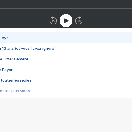
 DayZ
 a 13 ans (et vous l'avez ignoré)
e (littéralement)
im Rayan
 toutes les règles
s les jeux vidéo
us choquant de Rockstar ? - Le scandale BULLY
e plus moche de Steam
du RÊVE tourne au CAUCHEMAR