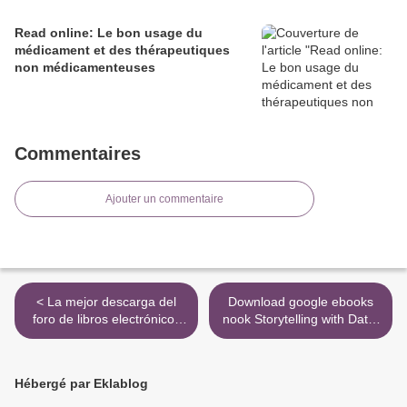
Read online: Le bon usage du
médicament et des thérapeutiques
non médicamenteuses
Commentaires
Ajouter un commentaire
< La mejor descarga del
Download google ebooks
foro de libros electrónicos
nook Storytelling with Data:
SIEMPRE SERA INVIERNO
Let's Practice! ePub MOBI
(UNA ESTACION CONTIGO
(English literature) by Cole
3) in Spanish
Nussbaumer Knaflic
Hébergé par Eklablog
9781119621492 >