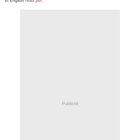
in English
read pdf
,
Publicité