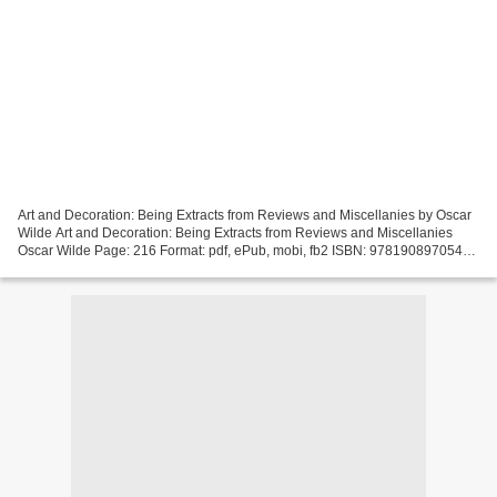
Art and Decoration: Being Extracts from Reviews and Miscellanies by Oscar
Wilde Art and Decoration: Being Extracts from Reviews and Miscellanies
Oscar Wilde Page: 216 Format: pdf, ePub, mobi, fb2 ISBN: 9781908970541
Publisher: Art / Books Vintage Classics...