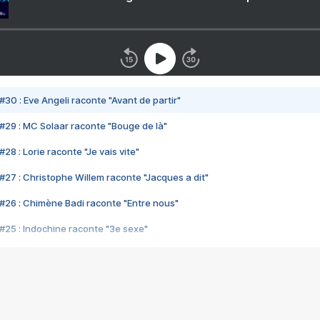
#30 : Eve Angeli raconte "Avant de partir"
#29 : MC Solaar raconte "Bouge de là"
28 : Lorie raconte "Je vais vite"
#27 : Christophe Willem raconte "Jacques a dit"
#26 : Chimène Badi raconte "Entre nous"
#25 : Indochine raconte "3e sexe"
#24 : Zaho raconte "C'est chelou"
#23 : Patrick Bruel raconte "Au café des délices"
#22 : Kyo raconte "Le chemin"