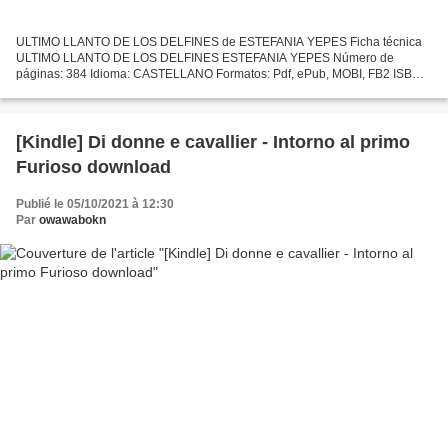
ULTIMO LLANTO DE LOS DELFINES de ESTEFANIA YEPES Ficha técnica
ULTIMO LLANTO DE LOS DELFINES ESTEFANIA YEPES Número de
páginas: 384 Idioma: CASTELLANO Formatos: Pdf, ePub, MOBI, FB2 ISBN:
9788416327584 Editorial: TITANIA Año de edición: 2018 Descargar...
[Kindle] Di donne e cavallier - Intorno al primo
Furioso download
Publié le 05/10/2021 à 12:30
Par
owawabokn