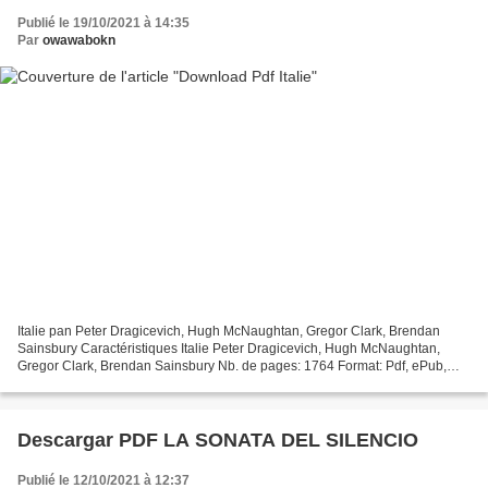
Publié le 19/10/2021 à 14:35
Par
owawabokn
Italie pan Peter Dragicevich, Hugh McNaughtan, Gregor Clark, Brendan
Sainsbury Caractéristiques Italie Peter Dragicevich, Hugh McNaughtan,
Gregor Clark, Brendan Sainsbury Nb. de pages: 1764 Format: Pdf, ePub,
MOBI, FB2 ISBN: 9782816174656 Editeur: Lonely...
Descargar PDF LA SONATA DEL SILENCIO
Publié le 12/10/2021 à 12:37