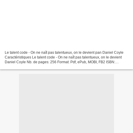
Le talent code - On ne naît pas talentueux, on le devient pan Daniel Coyle
Caractéristiques Le talent code - On ne naît pas talentueux, on le devient
Daniel Coyle Nb. de pages: 256 Format: Pdf, ePub, MOBI, FB2 ISBN:
9782379350771 Editeur: Alisio Date...