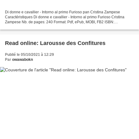
Di donne e cavallier - Intorno al primo Furioso pan Cristina Zampese
Caractéristiques Di donne e cavallier - Intorno al primo Furioso Cristina
Zampese Nb. de pages: 240 Format: Pdf, ePub, MOBI, FB2 ISBN:
9788855260275 Editeur: Ledizioni Date de parution:...
Read online: Larousse des Confitures
Publié le 05/10/2021 à 12:29
Par
owawabokn